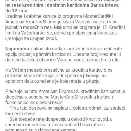
na rate kreditnim i debitnim karticama Banca intesa –
do 12 rata
Kreditne i debitne kartice iz programa MasterCard® i
American Express® omogućavaju Vam plaćanje na više
jednakih mesečnih rata. Maksimalan broj rata je 12. Kreditni
limit na Vašoj kartici se, odmah po obavljenoj transakciji,
umanjuje za ukupan iznos.
Napomena:
nakon što dodate proizvod u korpu, izaberite
opciju plaćanja platnim karticama. Unesite broj kreditne ili
debitne kartice i otvoriće Vam se opcija izbora broja rata.
Na Vašem mesečnom računu za kreditnu karticu biće
prikazan iznos rate koja je dospela na plaćanje, a u
opisnom delu označeno je koja rata je u pitanju.
Plaćanje na rate American Express® kreditnim karticama je
drugačije u odnosu na MasterCard® kreditnu karticu i
funkcioniše na sledeći način:
– Prva rata dospeva na naplatu u celosti, odmah uz sledeći
mesečni izvod
– Sve sledeće rate dospevaju u celosti kroz izvod, u
narednim mesecima u zavisnosti od broja rata i u
potpunosti su oslobođene kamate.