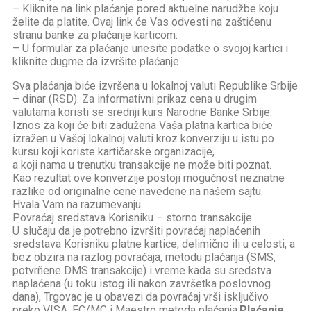
– Kliknite na link plaćanje pored aktuelne narudžbe koju
želite da platite. Ovaj link će Vas odvesti na zaštićenu
stranu banke za plaćanje karticom.
– U formular za plaćanje unesite podatke o svojoj kartici i
kliknite dugme da izvršite plaćanje.
Sva plaćanja biće izvršena u lokalnoj valuti Republike Srbije
– dinar (RSD). Za informativni prikaz cena u drugim
valutama koristi se srednji kurs Narodne Banke Srbije.
Iznos za koji će biti zadužena Vaša platna kartica biće
izražen u Vašoj lokalnoj valuti kroz konverziju u istu po
kursu koji koriste kartičarske organizacije,
a koji nama u trenutku transakcije ne može biti poznat.
Kao rezultat ove konverzije postoji mogućnost neznatne
razlike od originalne cene navedene na našem sajtu.
Hvala Vam na razumevanju.
Povraćaj sredstava Korisniku – storno transakcije
U slučaju da je potrebno izvršiti povraćaj naplaćenih
sredstava Korisniku platne kartice, delimično ili u celosti, a
bez obzira na razlog povraćaja, metodu plaćanja (SMS,
potvrñene DMS transakcije) i vreme kada su sredstva
naplaćena (u toku istog ili nakon završetka poslovnog
dana), Trgovac je u obavezi da povraćaj vrši isključivo
preko VISA, EC/MC i Maestro metoda plaćanja.
Plaćanje